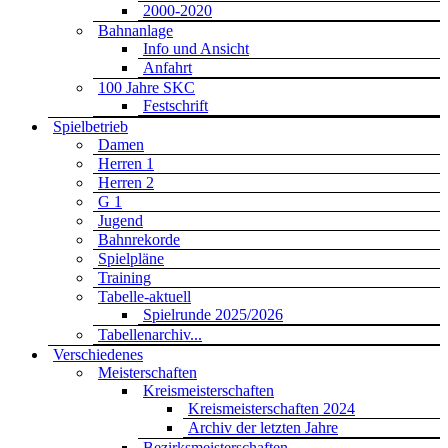
2000-2020
Bahnanlage
Info und Ansicht
Anfahrt
100 Jahre SKC
Festschrift
Spielbetrieb
Damen
Herren 1
Herren 2
G 1
Jugend
Bahnrekorde
Spielpläne
Training
Tabelle-aktuell
Spielrunde 2025/2026
Tabellenarchiv...
Verschiedenes
Meisterschaften
Kreismeisterschaften
Kreismeisterschaften 2024
Archiv der letzten Jahre
Bezirksmeisterschaften